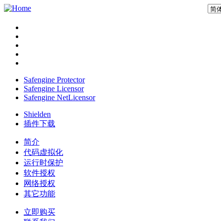
Safengine Protector
Safengine Licensor
Safengine NetLicensor
Shielden
插件下载
简介
代码虚拟化
运行时保护
软件授权
网络授权
其它功能
立即购买